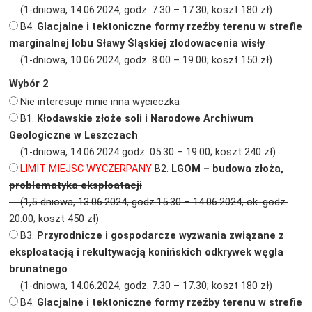
(1-dniowa, 14.06.2024, godz. 7.30 – 17.30; koszt 180 zł)
B4.
Glacjalne i tektoniczne formy rzeźby terenu w strefie
marginalnej lobu Sławy Śląskiej zlodowacenia wisły
(1-dniowa, 10.06.2024, godz. 8.00 – 19.00; koszt 150 zł)
Wybór 2
Nie interesuje mnie inna wycieczka
B1.
Kłodawskie złoże soli i Narodowe Archiwum
Geologiczne w Leszczach
(1-dniowa, 14.06.2024 godz. 05.30 – 19.00; koszt 240 zł)
LIMIT MIEJSC WYCZERPANY
B2.
LGOM – budowa złoża,
problematyka eksploatacji
(1,5-dniowa, 13.06.2024, godz.15.30 – 14.06.2024, ok. godz.
20.00; koszt 450 zł)
B3.
Przyrodnicze i gospodarcze wyzwania związane z
eksploatacją i rekultywacją konińskich odkrywek węgla
brunatnego
(1-dniowa, 14.06.2024, godz. 7.30 – 17.30; koszt 180 zł)
B4.
Glacjalne i tektoniczne formy rzeźby terenu w strefie