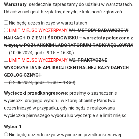
Warsztaty:
serdecznie zapraszamy do udziału w warsztatach.
Udział w nich jest bezpłatny, decyduje kolejność zgłoszeń.
Nie będę uczestniczyć w warsztatach
LIMIT MIEJSC WYCZERPANY
W1.
METODY BADAWCZE W
NAUKACH O ZIEMI I ŚRODOWISKU – warsztaty połączone z
wizytą w POZNAŃSKIM LABORATORIUM RADIOWĘGLOWYM
(10.06.2024, godz. 9.15 – 16.30;)
LIMIT MIEJSC WYCZERPANY
W2.
PRAKTYCZNE
WYKORZYSTANIE APLIKACJI CENTRALNEJ BAZY DANYCH
GEOLOGICZNYCH
(12.06.2024, godz. 16.30 – 18.30)
Wycieczki przedkongresowe:
prosimy o zaznaczenie
wycieczki drugiego wyboru, w której chcieliby Państwo
uczestniczyć w przypadku, gdy nie będzie realizowana
wycieczka pierwszego wyboru lub wyczerpie się limit miejsc
Wybór 1
Nie będę uczestniczyć w wycieczce przedkonkresowej