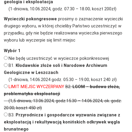
geologia i eksploatacja
(1-dniowa, 10.06.2024, godz. 07.30 – 18.00; koszt 200zł)
Wycieczki pokongresowe
prosimy o zaznaczenie wycieczki
drugiego wyboru, w której chcieliby Państwo uczestniczyć w
przypadku, gdy nie będzie realizowana wycieczka pierwszego
wyboru lub wyczerpie się limit miejsc
Wybór 1
Nie będę uczestniczyć w wycieczce pokonkresowej
B1.
Kłodawskie złoże soli i Narodowe Archiwum
Geologiczne w Leszczach
(1-dniowa, 14.06.2024 godz. 05.30 – 19.00; koszt 240 zł)
LIMIT MIEJSC WYCZERPANY
B2.
LGOM – budowa złoża,
problematyka eksploatacji
(1,5-dniowa, 13.06.2024, godz.15.30 – 14.06.2024, ok. godz.
20.00; koszt 450 zł)
B3.
Przyrodnicze i gospodarcze wyzwania związane z
eksploatacją i rekultywacją konińskich odkrywek węgla
brunatnego