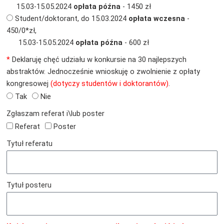
15.03-15.05.2024
opłata późna
- 1450 zł
Student/doktorant, do 15.03.2024
opłata wczesna
-
450/0*zł,
15.03-15.05.2024
opłata późna
- 600 zł
*
Deklaruję chęć udziału w konkursie na 30 najlepszych
abstraktów. Jednocześnie wnioskuję o zwolnienie z opłaty
kongresowej
(dotyczy studentów i doktorantów)
.
Tak
Nie
Zgłaszam referat i\lub poster
Referat
Poster
Tytuł referatu
Tytuł posteru