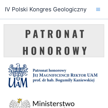
Przejdź
Main
IV Polski Kongres Geologiczny
do
Men
treści